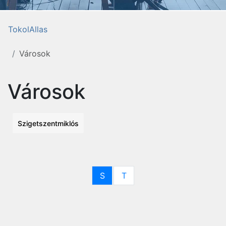
TokolAllas
Városok
Városok
Szigetszentmiklós
S
T