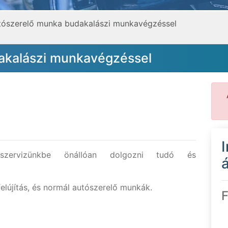
tószerelő munka budakalászi munkavégzéssel
akalászi munkavégzéssel
 szervizünkbe önállóan dolgozni tudó és
á
felújítás, és normál autószerelő munkák.
F