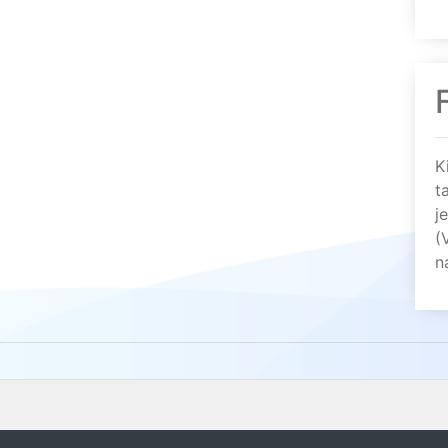
K
t
j
(
n