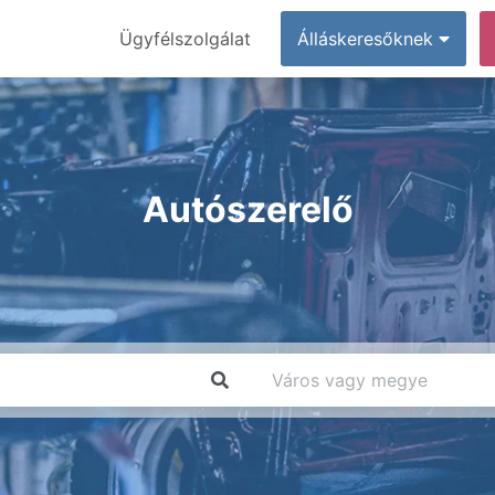
Ügyfélszolgálat
Álláskeresőknek
Autószerelő