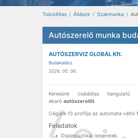
TokolAllas
Állások
Szakmunka
Au
Autószerelő munka bud
AUTÓSZERVIZ GLOBÁL Kft.
Budakalász
2026. 05. 06.
Keresünk családias hangulatú
akaró
autószerelőt
.
Cégünk fő profilja az automata váltó 
Feladatok
Diagnosztikai ismeretek.