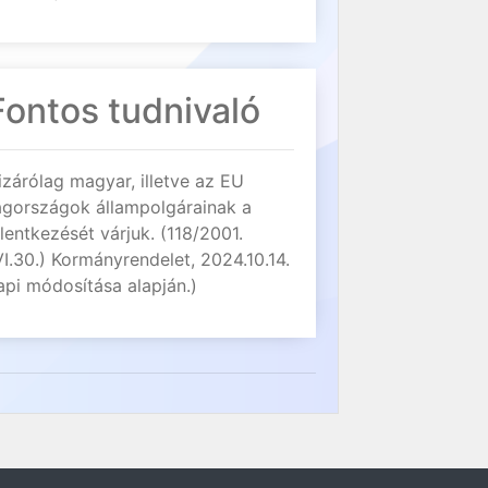
Fontos tudnivaló
izárólag magyar, illetve az EU
agországok állampolgárainak a
elentkezését várjuk. (118/2001.
VI.30.) Kormányrendelet, 2024.10.14.
api módosítása alapján.)