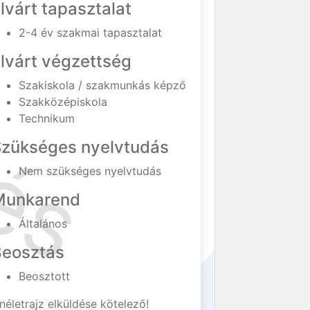
lvárt tapasztalat
2-4 év szakmai tapasztalat
lvárt végzettség
Szakiskola / szakmunkás képző
Szakközépiskola
Technikum
Szükséges nyelvtudás
Nem szükséges nyelvtudás
Munkarend
Általános
Beosztás
Beosztott
néletrajz elküldése kötelező!