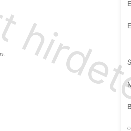
E
E
ás.
Ö