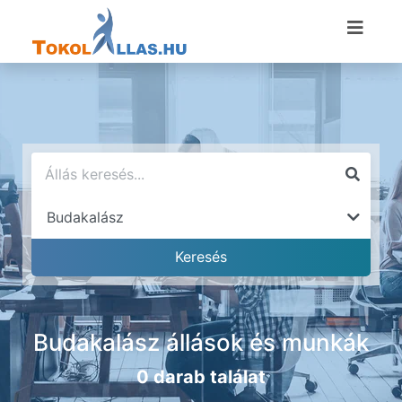
Budakalász állások és munkák
0 darab találat