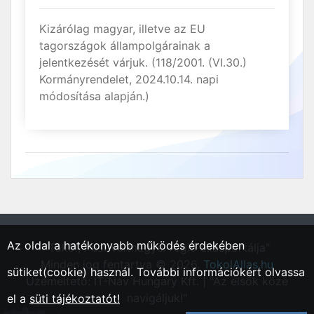
Kizárólag magyar, illetve az EU
tagországok állampolgárainak a
jelentkezését várjuk. (118/2001. (VI.30.)
Kormányrendelet, 2024.10.14. napi
módosítása alapján.)
Az oldal a hatékonyabb működés érdekében
"Tököl, Pest vármegyei régió állásportálja"
Minden jog fentartva © 2026.
TokolAllas.hu
sütiket(cookie) használ. További információkért olvassa
Üzemeltető: IT-Nav Hungary Kft. | "Az elsők közé
navigáljuk!"
el a
süti tájékoztatót!