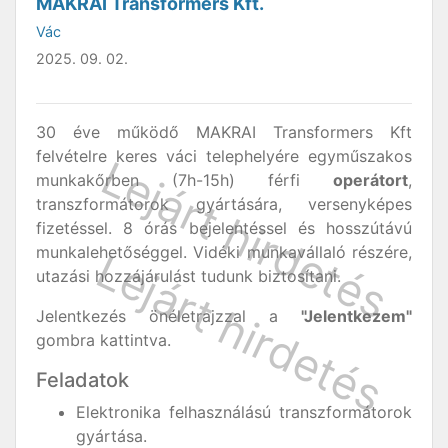
MAKRAI Transformers Kft.
Vác
2025. 09. 02.
30 éve működő MAKRAI Transformers Kft
felvételre keres váci telephelyére egyműszakos
munkakőrben (7h-15h) férfi
operátort
,
transzformátorok gyártására, versenyképes
fizetéssel. 8 órás bejelentéssel és hosszútávú
munkalehetőséggel. Vidéki munkavállaló részére,
utazási hozzájárulást tudunk biztosítani.
Jelentkezés önéletrajzzal a
"Jelentkezem"
gombra kattintva.
Feladatok
Elektronika felhasználású transzformátorok
gyártása.