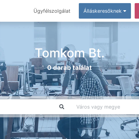
Ügyfélszolgálat
Álláskeresőknek
Tomkom Bt.
0 darab találat