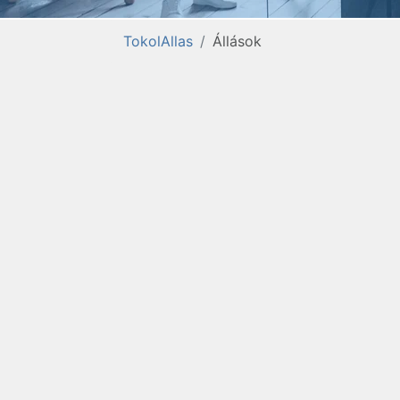
TokolAllas
Állások