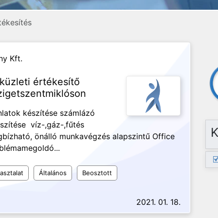
tékesítés
ny Kft.
küzleti értékesítő
zigetszentmiklóson
nlatok készítése számlázó
zítése víz-,gáz-,fűtés
K
bízható, önálló munkavégzés alapszintű Office
oblémamegoldó...
asztalat
Általános
Beosztott
2021. 01. 18.