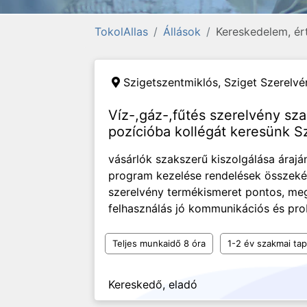
TokolAllas
Állások
Kereskedelem, ér
Szigetszentmiklós,
Sziget Szerelvé
Víz-,gáz-,fűtés szerelvény sza
pozícióba kollégát keresünk S
vásárlók szakszerű kiszolgálása árajá
program kezelése rendelések összekés
szerelvény termékismeret pontos, meg
felhasználás jó kommunikációs és pr
Teljes munkaidő 8 óra
1-2 év szakmai tap
Kereskedő, eladó