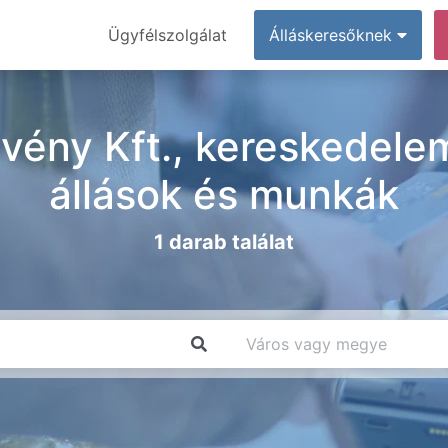
Ügyfélszolgálat
Álláskeresőknek
lvény Kft., kereskedelem
állások és munkák
1 darab találat