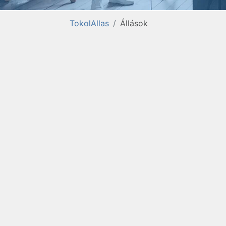
TokolAllas
Állások