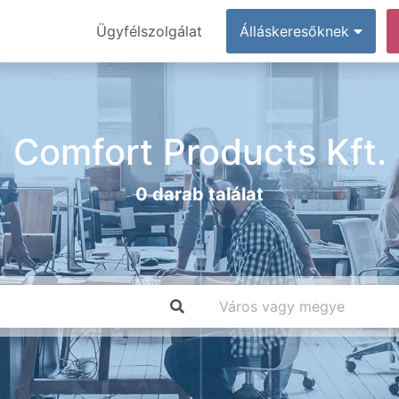
Ügyfélszolgálat
Álláskeresőknek
Comfort Products Kft.
0 darab találat