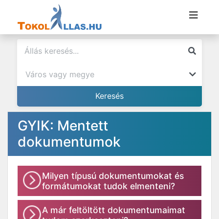
GYIK: Mentett
dokumentumok
Milyen típusú dokumentumokat és
formátumokat tudok elmenteni?
A már feltöltött dokumentumaimat